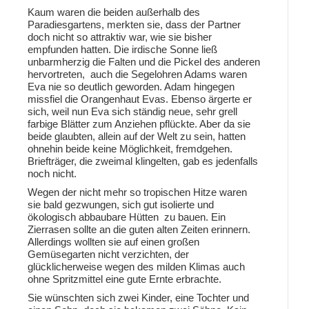
Kaum waren die beiden außerhalb des
Paradiesgartens, merkten sie, dass der Partner
doch nicht so attraktiv war, wie sie bisher
empfunden hatten. Die irdische Sonne ließ
unbarmherzig die Falten und die Pickel des anderen
hervortreten, auch die Segelohren Adams waren
Eva nie so deutlich geworden. Adam hingegen
missfiel die Orangenhaut Evas. Ebenso ärgerte er
sich, weil nun Eva sich ständig neue, sehr grell
farbige Blätter zum Anziehen pflückte. Aber da sie
beide glaubten, allein auf der Welt zu sein, hatten
ohnehin beide keine Möglichkeit, fremdgehen.
Briefträger, die zweimal klingelten, gab es jedenfalls
noch nicht.
Wegen der nicht mehr so tropischen Hitze waren
sie bald gezwungen, sich gut isolierte und
ökologisch abbaubare Hütten zu bauen. Ein
Zierrasen sollte an die guten alten Zeiten erinnern.
Allerdings wollten sie auf einen großen
Gemüsegarten nicht verzichten, der
glücklicherweise wegen des milden Klimas auch
ohne Spritzmittel eine gute Ernte erbrachte.
Sie wünschten sich zwei Kinder, eine Tochter und