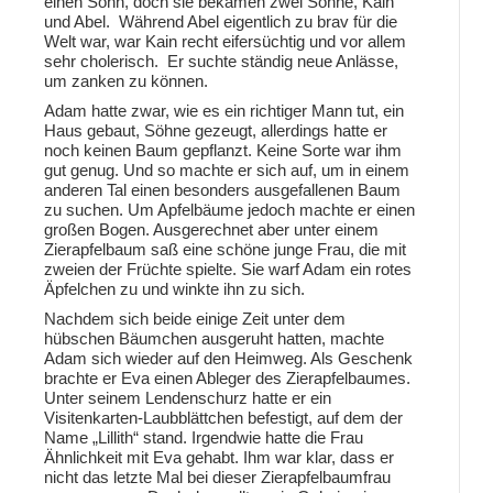
einen Sohn, doch sie bekamen zwei Söhne, Kain
und Abel. Während Abel eigentlich zu brav für die
Welt war, war Kain recht eifersüchtig und vor allem
sehr cholerisch. Er suchte ständig neue Anlässe,
um zanken zu können.
Adam hatte zwar, wie es ein richtiger Mann tut, ein
Haus gebaut, Söhne gezeugt, allerdings hatte er
noch keinen Baum gepflanzt. Keine Sorte war ihm
gut genug. Und so machte er sich auf, um in einem
anderen Tal einen besonders ausgefallenen Baum
zu suchen. Um Apfelbäume jedoch machte er einen
großen Bogen. Ausgerechnet aber unter einem
Zierapfelbaum saß eine schöne junge Frau, die mit
zweien der Früchte spielte. Sie warf Adam ein rotes
Äpfelchen zu und winkte ihn zu sich.
Nachdem sich beide einige Zeit unter dem
hübschen Bäumchen ausgeruht hatten, machte
Adam sich wieder auf den Heimweg. Als Geschenk
brachte er Eva einen Ableger des Zierapfelbaumes.
Unter seinem Lendenschurz hatte er ein
Visitenkarten-Laubblättchen befestigt, auf dem der
Name „Lillith“ stand. Irgendwie hatte die Frau
Ähnlichkeit mit Eva gehabt. Ihm war klar, dass er
nicht das letzte Mal bei dieser Zierapfelbaumfrau