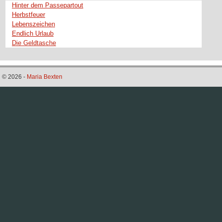
Hinter dem Passepartout
Herbstfeuer
Lebenszeichen
Endlich Urlaub
Die Geldtasche
© 2026 -
Maria Bexten