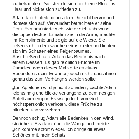
zu betrachten. Sie steckte sich noch eine Blüte ins
Haar und nickte sich zufrieden zu.
Adam kroch pfeifend aus dem Dickicht hervor und
richtete sich auf. Verwundert betrachtete er seine
Frau. Eva amüsierte sich, wie er sich unbewusst
die Lippen leckte. Er nahm sie in die Arme, machte
ihr Komplimente und zeigte auf die Wiese. Sie
ließen sich in dem weichen Gras nieder und liebten
sich im Schatten eines Feigenbaumes.
Anschließend hatte Adam das Bedürfnis nach
einem Dessert. Es gab reichlich Früchte im
Paradies, doch dieses Mal sollte es etwas
Besonderes sein. Er ahnte jedoch nicht, dass ihnen
genau das zum Verhängnis werden sollte.
„Ein Äpfelchen wird ja nicht schaden“, dachte Adam
leichtsinnig und blickte verlangend zu dem riesigen
Apfelbaum empor. Es war jedoch von Gott
höchstpersönlich verboten, diese Früchte zu
pflücken und verzehren.
Dennoch schlug Adam alle Bedenken in den Wind,
streichelte Eva kurz über die Wange und meinte:
„Ich komme sofort wieder. Ich bringe dir etwas
Schönes mit, mein Schatz“.