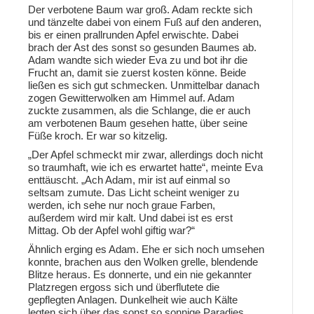
Der verbotene Baum war groß. Adam reckte sich
und tänzelte dabei von einem Fuß auf den anderen,
bis er einen prallrunden Apfel erwischte. Dabei
brach der Ast des sonst so gesunden Baumes ab.
Adam wandte sich wieder Eva zu und bot ihr die
Frucht an, damit sie zuerst kosten könne. Beide
ließen es sich gut schmecken. Unmittelbar danach
zogen Gewitterwolken am Himmel auf. Adam
zuckte zusammen, als die Schlange, die er auch
am verbotenen Baum gesehen hatte, über seine
Füße kroch. Er war so kitzelig.
„Der Apfel schmeckt mir zwar, allerdings doch nicht
so traumhaft, wie ich es erwartet hatte“, meinte Eva
enttäuscht. „Ach Adam, mir ist auf einmal so
seltsam zumute. Das Licht scheint weniger zu
werden, ich sehe nur noch graue Farben,
außerdem wird mir kalt. Und dabei ist es erst
Mittag. Ob der Apfel wohl giftig war?“
Ähnlich erging es Adam. Ehe er sich noch umsehen
konnte, brachen aus den Wolken grelle, blendende
Blitze heraus. Es donnerte, und ein nie gekannter
Platzregen ergoss sich und überflutete die
gepflegten Anlagen. Dunkelheit wie auch Kälte
legten sich über das sonst so sonnige Paradies.