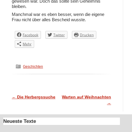
gewesen war. Doch das sollte sein Geheimnis
bleiben.
Manchmal war es eben besser, wenn die eigene
Frau nicht über alles Bescheid wusste.
Facebook
Twitter
Drucken
Mehr
Geschichten
←
Die Herbergssuche
Warten auf Weihnachten
Artikelnavigation
→
Neueste Texte