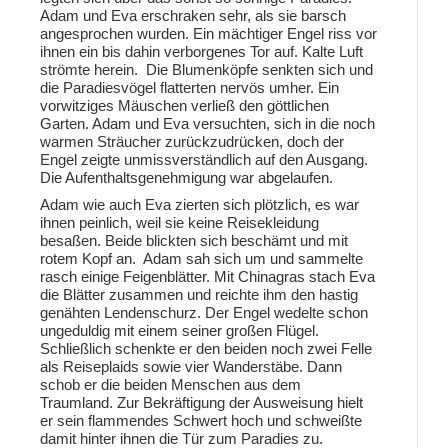
Adam und Eva erschraken sehr, als sie barsch
angesprochen wurden. Ein mächtiger Engel riss vor
ihnen ein bis dahin verborgenes Tor auf. Kalte Luft
strömte herein. Die Blumenköpfe senkten sich und
die Paradiesvögel flatterten nervös umher. Ein
vorwitziges Mäuschen verließ den göttlichen
Garten. Adam und Eva versuchten, sich in die noch
warmen Sträucher zurückzudrücken, doch der
Engel zeigte unmissverständlich auf den Ausgang.
Die Aufenthaltsgenehmigung war abgelaufen.
Adam wie auch Eva zierten sich plötzlich, es war
ihnen peinlich, weil sie keine Reisekleidung
besaßen. Beide blickten sich beschämt und mit
rotem Kopf an. Adam sah sich um und sammelte
rasch einige Feigenblätter. Mit Chinagras stach Eva
die Blätter zusammen und reichte ihm den hastig
genähten Lendenschurz. Der Engel wedelte schon
ungeduldig mit einem seiner großen Flügel.
Schließlich schenkte er den beiden noch zwei Felle
als Reiseplaids sowie vier Wanderstäbe. Dann
schob er die beiden Menschen aus dem
Traumland. Zur Bekräftigung der Ausweisung hielt
er sein flammendes Schwert hoch und schweißte
damit hinter ihnen die Tür zum Paradies zu.