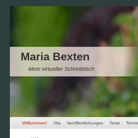
Maria Bexten
Mein virtueller Schreibtisch
Zum Inhalt wechseln
Zum sekundären Inhalt wechseln
Willkommen!
Vita
Veröffentlichungen
Texte
Termi