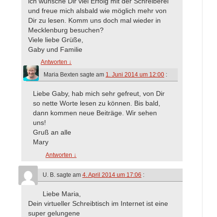
ich wünsche Dir viel Erfolg mit der Schreiberei
und freue mich alsbald wie möglich mehr von
Dir zu lesen. Komm uns doch mal wieder in
Mecklenburg besuchen?
Viele liebe Grüße,
Gaby und Familie
Antworten
↓
Maria Bexten
sagte am
1. Juni 2014 um 12:00
:
Liebe Gaby, hab mich sehr gefreut, von Dir
so nette Worte lesen zu können. Bis bald,
dann kommen neue Beiträge. Wir sehen
uns!
Gruß an alle
Mary
Antworten
↓
U. B.
sagte am
4. April 2014 um 17:06
:
Liebe Maria,
Dein virtueller Schreibtisch im Internet ist eine
super gelungene